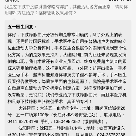
我是左下肢中度静脉曲张略有浮胖，其他活动各方面正常，请问你
用哪种方法治疗？临床证明效果如何？
五一医生回复：
你好，下肢静脉曲张分级分期是非常明确的，除了外观上的表
现，还需通过国际标准，手术医生亲自用多普勒超声为你做站立
位血流动力学分析评判，手术医生会根据你的实际情况制定个性
化方案，为的是效果更持久，从建院到目前为止还未发现复发病
例的出现，我们术后还有专业人员回访、终身免费超声复查的跟
踪来确定治疗效果，这样更加可靠。（外院：超声出报告，手术
医生做手术，超声科能知道你哪病变了但不参与手术，手术医生
只看报告做手术，隐藏在里面的也就遗漏了。我院是手术医生亲
自做超声血流动力学分析亲自制定方案，对病变静脉更加了解，
没有断层，更彻底）我们专业治疗下肢静脉曲张，而且本医疗机
构只做下肢静脉曲张微创手术，真正的专科！
大连院区：大连五一血管病专科，地址：西岗区信诚街28
号，五一广场东100米（长江路和不老街交汇处）。联系电话：
0411-83708198 手机：13504952352（微信同步）。
沈阳院区：沈阳五一静脉曲张专科，地址：铁西区建设东
路30-1号（宏伟茗都小区南门口）。联系电话：024-25752288