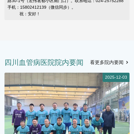
路30-1号（宏伟茗都小区南门口）。联系电话：024-25752288
手机：15802412139（微信同步）。
祝：安好！
四川血管病医院院内要闻
看更多院内要闻
4
2025-12-03