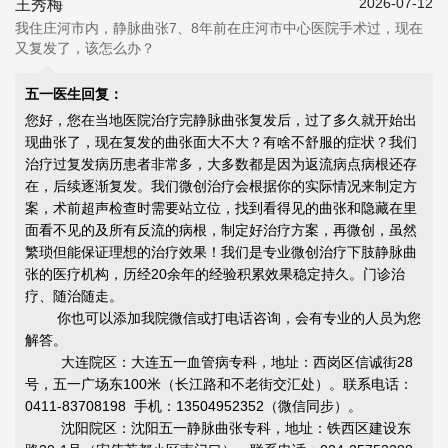
2026-07-12
王秀梅
我住庄河市内，静脉曲张7、8年前在庄河市中心医院手术过，现在
又复发了，该怎么办？
五一医生回复：
您好，您在当地医院治疗完静脉曲张复发后，过了多久就开始出
现曲张了，现在复发的曲张面大不大？有啥不舒服的症状？我们
治疗过复发病历患者非常多，大多数都是因为返流病点病根还存
在，后续逐渐复发。我们微创治疗会根据你的实际情况来制定方
案，术前超声检查时需要站立位，找到看得见的曲张和隐藏在里
面看不见的及所有反流的病根，制定好治疗方案，再微创，虽然
繁琐但能
保证理想的治疗效果
！我们是专业微创治疗下肢静脉曲
张的医疗机构，历经20余年的经验积累效果稳定持久。门诊治
疗、随治随走。
你也可以添加我院微信或打电话咨询，会有专业的人员为您
解答。
大连院区：大连五一血管病专科，地址：西岗区信诚街28
号，五一广场东100米（长江路和不老街交汇处）。联系电话：
0411-83708198 手机：13504952352（微信同步）。
沈阳院区：沈阳五一静脉曲张专科，地址：铁西区建设东