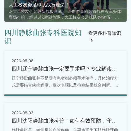
大工校友会足球队战报速递！
🎉大工校友会足球队战报速递！ 🎉⚽ 赛事回顾首战在火车头体
育场打响，经过5轮激烈角逐，大工校友会足球队身披“五一静
脉曲张专科”战袍，以4胜1平的傲人战绩，稳居A组第二！🏆 战
绩一览• ✅ 胜 × 4• ⚖️ 平 × 1• ❌ 负 ×
四川静脉曲张专科医院知
看更多科普知识
识
2026-08-08
四川辽宁静脉曲张一定要手术吗？专业解读治
疗方式！
辽宁静脉曲张并不是所有患者都必须手术治疗，具体治疗方
式需要结合疾病程度、症状表现以及检查结果综合判断。早
期患者可以通过生活管理和保守治疗进行改善，而症状明显
或病情进展的患者，则可能需要进一步采取微创或手术治
疗。
2026-08-03
四川沈阳静脉曲张科普：如何有效预防，守护
你的健康血管
静脉曲张是一种常见的血管疾病，主要表现为下肢静脉迂曲