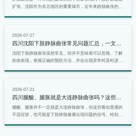
扩张。沈阳作为东北地区的重要城市，近年来静脉曲张的发
病率逐年上升。
2026-07-27
四川沈阳下肢静脉曲张常见问题汇总，一文看
懂
沈阳下肢静脉曲张虽然常见，但并不意味着可以忽视。了解
疾病表现，掌握正确的预防方法，并在出现异常时及时进行
检查，是维护腿部健康的重要方式。对于沈阳地区居民来
说，如果发现腿部出现青筋明显、酸胀疼痛、水肿等情况，
可以选择正规医疗机构进行专业评估。
2026-07-21
四川腿酸、腿胀就是大连静脉曲张吗？这些症
状别忽视
腿酸、腿胀并不一定就是大连静脉曲张，但这些看似普通的
不适症状，也可能是下肢静脉健康出现问题的信号。特别是
长期站立、久坐、有家族史或年龄增长的人群，更应关注腿
部变化。面对反复出现的腿部酸胀问题，不能简单归因于疲