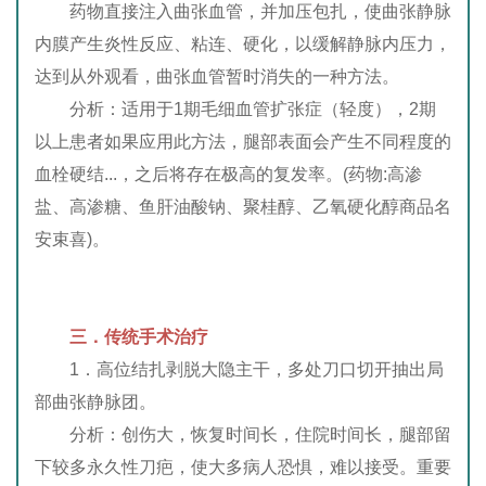
药物直接注入曲张血管，并加压包扎，使曲张静脉
内膜产生炎性反应、粘连、硬化，以缓解静脉内压力，
达到从外观看，曲张血管暂时消失的一种方法。
分析：适用于1期毛细血管扩张症（轻度），2期
以上患者如果应用此方法，腿部表面会产生不同程度的
血栓硬结...，之后将存在极高的复发率。(药物:高渗
盐
、
高渗糖、鱼肝油酸钠、聚桂醇、乙氧硬化醇商品名
安束喜)。
三．
传统手术治疗
1．高位结扎剥脱大隐主干，多处刀口切开抽出局
部曲张静脉团。
分析：创伤大，恢复时间长，住院时间长，腿部留
下较多永久性刀疤，使大多病人恐惧，难以接受。重要