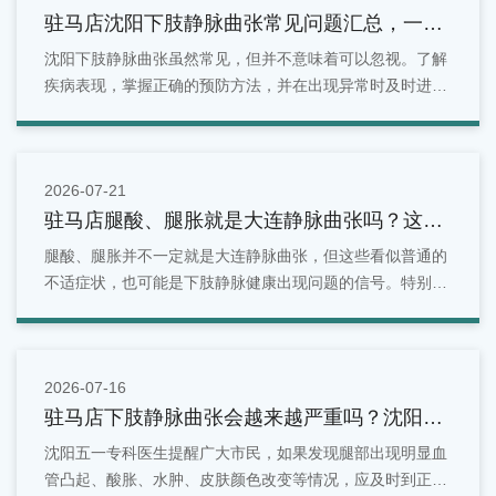
驻马店沈阳下肢静脉曲张常见问题汇总，一文
看懂
沈阳下肢静脉曲张虽然常见，但并不意味着可以忽视。了解
疾病表现，掌握正确的预防方法，并在出现异常时及时进行
检查，是维护腿部健康的重要方式。对于沈阳地区居民来
说，如果发现腿部出现青筋明显、酸胀疼痛、水肿等情况，
可以选择正规医疗机构进行专业评估。
2026-07-21
驻马店腿酸、腿胀就是大连静脉曲张吗？这些
症状别忽视
腿酸、腿胀并不一定就是大连静脉曲张，但这些看似普通的
不适症状，也可能是下肢静脉健康出现问题的信号。特别是
长期站立、久坐、有家族史或年龄增长的人群，更应关注腿
部变化。面对反复出现的腿部酸胀问题，不能简单归因于疲
劳。
2026-07-16
驻马店下肢静脉曲张会越来越严重吗？沈阳五
一专科医生为您解答！
沈阳五一专科医生提醒广大市民，如果发现腿部出现明显血
管凸起、酸胀、水肿、皮肤颜色改变等情况，应及时到正规