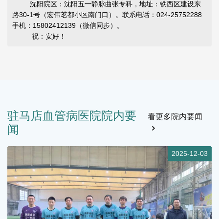
沈阳院区：沈阳五一静脉曲张专科，地址：铁西区建设东
路30-1号（宏伟茗都小区南门口）。联系电话：024-25752288
手机：15802412139（微信同步）。
祝：安好！
驻马店血管病医院院内要
看更多院内要闻
闻
4
2025-12-03