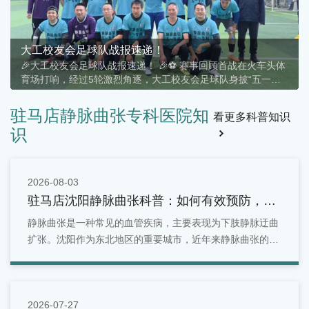
大工校友会足球队战报速递！
🎉大工校友会足球队战报速递！ 🎉⚽ 赛事回顾首战在火车头体
育场打响，经过5轮激烈角逐，大工校友会足球队身披“五一静
脉曲张专科”战袍，以4胜1平的傲人战绩，稳居A组第二！🏆 战
绩一览• ✅ 胜 × 4• ⚖️ 平 × 1• ❌ 负 ×
驻马店静脉曲张专科医院知
看更多科普知识
识
2026-08-03
驻马店沈阳静脉曲张科普：如何有效预防，守
护你的健康血管
静脉曲张是一种常见的血管疾病，主要表现为下肢静脉迂曲
扩张。沈阳作为东北地区的重要城市，近年来静脉曲张的发
病率逐年上升。
2026-07-27