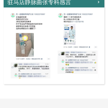
驻马店静脉曲张专科感言