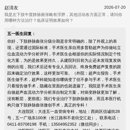
2026-07-20
赵清友
我是左下肢中度静脉曲张略有浮胖，其他活动各方面正常，请问你
用哪种方法治疗？临床证明效果如何？
五一医生回复：
你好，下肢静脉曲张分级分期是非常明确的，除了外观上的表
现，还需通过国际标准，手术医生亲自用多普勒超声为你做站立
位血流动力学分析评判，手术医生会根据你的实际情况制定个性
化方案，为的是效果更持久，从建院到目前为止还未发现复发病
例的出现，我们术后还有专业人员回访、终身免费超声复查的跟
踪来确定治疗效果，这样更加可靠。（外院：超声出报告，手术
医生做手术，超声科能知道你哪病变了但不参与手术，手术医生
只看报告做手术，隐藏在里面的也就遗漏了。我院是手术医生亲
自做超声血流动力学分析亲自制定方案，对病变静脉更加了解，
没有断层，更彻底）我们专业治疗下肢静脉曲张，而且本医疗机
构只做下肢静脉曲张微创手术，真正的专科！
大连院区：大连五一血管病专科，地址：西岗区信诚街28
号，五一广场东100米（长江路和不老街交汇处）。联系电话：
0411-83708198 手机：13504952352（微信同步）。