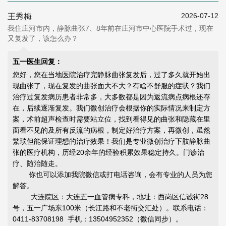
2026-07-12
王秀梅
我住庄河市内，静脉曲张7、8年前在庄河市中心医院手术过，现在
又复发了，该怎么办？
五一医生回复：
您好，您在当地医院治疗完静脉曲张复发后，过了多久就开始出
现曲张了，现在复发的曲张面大不大？有啥不舒服的症状？我们
治疗过复发病历患者非常多，大多数都是因为返流病点病根还存
在，后续逐渐复发。我们微创治疗会根据你的实际情况来制定方
案，术前超声检查时需要站立位，找到看得见的曲张和隐藏在里
面看不见的及所有反流的病根，制定好治疗方案，再微创，虽然
繁琐但能
保证理想的治疗效果
！我们是专业微创治疗下肢静脉曲
张的医疗机构，历经20余年的经验积累效果稳定持久。门诊治
疗、随治随走。
你也可以添加我院微信或打电话咨询，会有专业的人员为您
解答。
大连院区：大连五一血管病专科，地址：西岗区信诚街28
号，五一广场东100米（长江路和不老街交汇处）。联系电话：
0411-83708198 手机：13504952352（微信同步）。