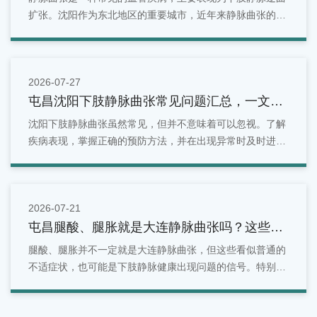
扩张。沈阳作为东北地区的重要城市，近年来静脉曲张的发
病率逐年上升。
2026-07-27
屯昌沈阳下肢静脉曲张常见问题汇总，一文看
懂
沈阳下肢静脉曲张虽然常见，但并不意味着可以忽视。了解
疾病表现，掌握正确的预防方法，并在出现异常时及时进行
检查，是维护腿部健康的重要方式。对于沈阳地区居民来
说，如果发现腿部出现青筋明显、酸胀疼痛、水肿等情况，
可以选择正规医疗机构进行专业评估。
2026-07-21
屯昌腿酸、腿胀就是大连静脉曲张吗？这些症
状别忽视
腿酸、腿胀并不一定就是大连静脉曲张，但这些看似普通的
不适症状，也可能是下肢静脉健康出现问题的信号。特别是
长期站立、久坐、有家族史或年龄增长的人群，更应关注腿
部变化。面对反复出现的腿部酸胀问题，不能简单归因于疲