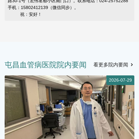
路30-1号（宏伟茗都小区南门口）。联系电话：024-25752288
手机：15802412139（微信同步）。
祝：安好！
屯昌血管病医院院内要闻
看更多院内要闻
3
2026-07-29