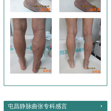
屯昌静脉曲张专科感言