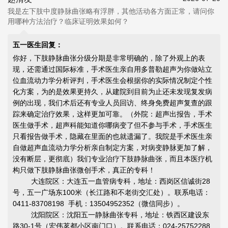
我是左下肢中度静脉曲张略有浮胖，其他活动各方面正常，请问你
用哪种方法治疗？临床证明效果如何？
五一医生回复：
你好，下肢静脉曲张分级分期是非常明确的，除了外观上的表
现，还需通过国际标准，手术医生亲自用多普勒超声为你做站立
位血流动力学分析评判，手术医生会根据你的实际情况制定个性
化方案，为的是效果更持久，从建院到目前为止还未发现复发病
例的出现，我们术后还有专业人员回访、终身免费超声复查的跟
踪来确定治疗效果，这样更加可靠。（外院：超声出报告，手术
医生做手术，超声科能知道你哪病变了但不参与手术，手术医生
只看报告做手术，隐藏在里面的也就遗漏了。我院是手术医生亲
自做超声血流动力学分析亲自制定方案，对病变静脉更加了解，
没有断层，更彻底）我们专业治疗下肢静脉曲张，而且本医疗机
构只做下肢静脉曲张微创手术，真正的专科！
大连院区：大连五一血管病专科，地址：西岗区信诚街28
号，五一广场东100米（长江路和不老街交汇处）。联系电话：
0411-83708198 手机：13504952352（微信同步）。
沈阳院区：沈阳五一静脉曲张专科，地址：铁西区建设东
路30-1号（宏伟茗都小区南门口）。联系电话：024-25752288