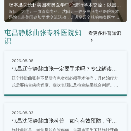
杨本迅院长赴美国梅奥医学中心进行学术交流：以国际
近日，大连五一血管病专科、沈阳五一静脉曲张专科医院杨本
前沿理念赋能医疗创新，助力我院在下肢静脉曲张诊疗
迅院长赴美国参加学术交流活动，走进享誉全球的梅奥医学中
领域高质量发展
心，与国际血管外科医学专家围绕下肢静脉疾病的诊疗理念、
微创治疗技术、临床管理模式及患者服务体系等内容进行了深
屯昌静脉曲张专科医院知
看更多科普知识
入学习与交流。
识
2026-08-08
屯昌辽宁静脉曲张一定要手术吗？专业解读治
疗方式！
辽宁静脉曲张并不是所有患者都必须手术治疗，具体治疗方
式需要结合疾病程度、症状表现以及检查结果综合判断。早
期患者可以通过生活管理和保守治疗进行改善，而症状明显
或病情进展的患者，则可能需要进一步采取微创或手术治
疗。
2026-08-03
屯昌沈阳静脉曲张科普：如何有效预防，守护
你的健康血管
静脉曲张是一种常见的血管疾病，主要表现为下肢静脉迂曲