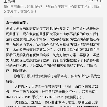
2026-07-12
王秀梅
我住庄河市内，静脉曲张7、8年前在庄河市中心医院手术过，现在
又复发了，该怎么办？
五一医生回复：
您好，您在当地医院治疗完静脉曲张复发后，过了多久就开始出
现曲张了，现在复发的曲张面大不大？有啥不舒服的症状？我们
治疗过复发病历患者非常多，大多数都是因为返流病点病根还存
在，后续逐渐复发。我们微创治疗会根据你的实际情况来制定方
案，术前超声检查时需要站立位，找到看得见的曲张和隐藏在里
面看不见的及所有反流的病根，制定好治疗方案，再微创，虽然
繁琐但能
保证理想的治疗效果
！我们是专业微创治疗下肢静脉曲
张的医疗机构，历经20余年的经验积累效果稳定持久。门诊治
疗、随治随走。
你也可以添加我院微信或打电话咨询，会有专业的人员为您
解答。
大连院区：大连五一血管病专科，地址：西岗区信诚街28
号，五一广场东100米（长江路和不老街交汇处）。联系电话：
0411-83708198 手机：13504952352（微信同步）。
沈阳院区：沈阳五一静脉曲张专科，地址：铁西区建设东