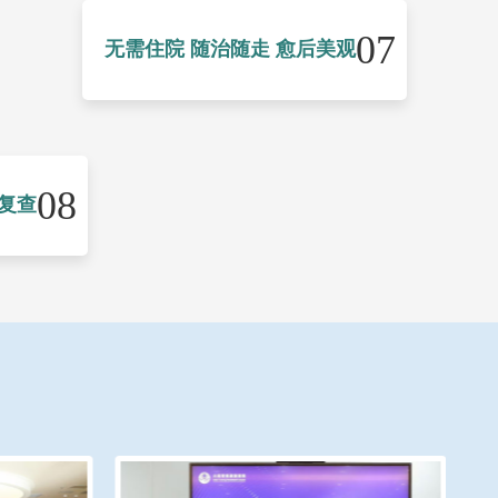
07
无需住院 随治随走 愈后美观
08
复查