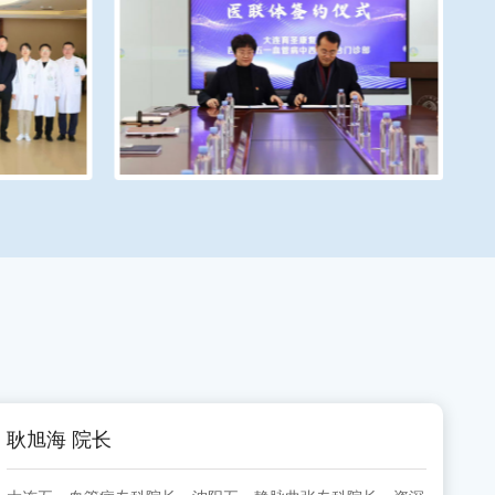
耿旭海 院长