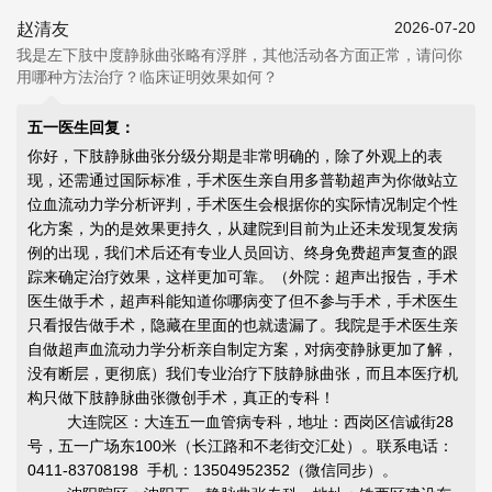
2026-07-20
赵清友
我是左下肢中度静脉曲张略有浮胖，其他活动各方面正常，请问你
用哪种方法治疗？临床证明效果如何？
五一医生回复：
你好，下肢静脉曲张分级分期是非常明确的，除了外观上的表
现，还需通过国际标准，手术医生亲自用多普勒超声为你做站立
位血流动力学分析评判，手术医生会根据你的实际情况制定个性
化方案，为的是效果更持久，从建院到目前为止还未发现复发病
例的出现，我们术后还有专业人员回访、终身免费超声复查的跟
踪来确定治疗效果，这样更加可靠。（外院：超声出报告，手术
医生做手术，超声科能知道你哪病变了但不参与手术，手术医生
只看报告做手术，隐藏在里面的也就遗漏了。我院是手术医生亲
自做超声血流动力学分析亲自制定方案，对病变静脉更加了解，
没有断层，更彻底）我们专业治疗下肢静脉曲张，而且本医疗机
构只做下肢静脉曲张微创手术，真正的专科！
大连院区：大连五一血管病专科，地址：西岗区信诚街28
号，五一广场东100米（长江路和不老街交汇处）。联系电话：
0411-83708198 手机：13504952352（微信同步）。