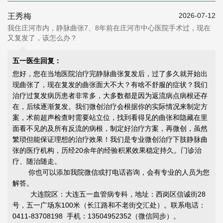
2026-07-12
王秀梅
我住庄河市内，静脉曲张7、8年前在庄河市中心医院手术过，现在
又复发了，该怎么办？
五一医生回复：
您好，您在当地医院治疗完静脉曲张复发后，过了多久就开始出
现曲张了，现在复发的曲张面大不大？有啥不舒服的症状？我们
治疗过复发病历患者非常多，大多数都是因为返流病点病根还存
在，后续逐渐复发。我们微创治疗会根据你的实际情况来制定方
案，术前超声检查时需要站立位，找到看得见的曲张和隐藏在里
面看不见的及所有反流的病根，制定好治疗方案，再微创，虽然
繁琐但能
保证理想的治疗效果
！我们是专业微创治疗下肢静脉曲
张的医疗机构，历经20余年的经验积累效果稳定持久。门诊治
疗、随治随走。
你也可以添加我院微信或打电话咨询，会有专业的人员为您
解答。
大连院区：大连五一血管病专科，地址：西岗区信诚街28
号，五一广场东100米（长江路和不老街交汇处）。联系电话：
0411-83708198 手机：13504952352（微信同步）。