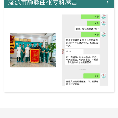
凌源市静脉曲张专科感言