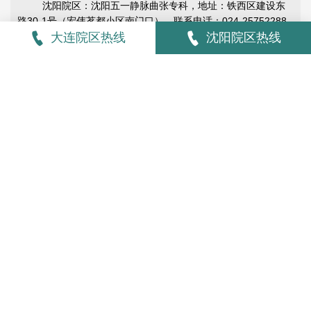
沈阳院区：沈阳五一静脉曲张专科，地址：铁西区建设东
路30-1号（宏伟茗都小区南门口）。联系电话：024-25752288
手机：15802412139（微信同步）。
大连院区热线
沈阳院区热线
祝：安好！
凌源市血管病医院院内要
看更多院内要闻
“血管健康，社区先行”——大连五一血管病专科与万科
闻
为了提高居民对下肢血管疾病认知，尤其是对高发的下肢静脉
城市花园红色物业共筑健康屏障
曲张、静脉血栓和动脉硬化闭塞症等下肢血管疾病的重视，近
期大连五一血管病专家团队应邀来到大连万科城市花园小区，
9
2025-12-17
为那里的居民送去了一场别开生面的下肢血管疾病健康科普课
堂。