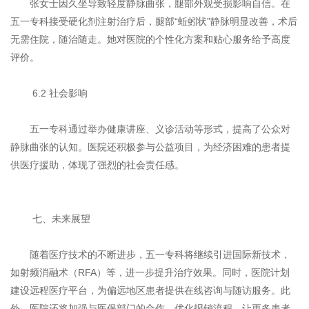
张女士因久坐导致轻度静脉曲张，腿部外观受损影响自信。在
五一专科接受硬化剂注射治疗后，腿部“蚯蚓状”静脉明显改善，术后
无需住院，随治随走。她对医院的个性化方案和贴心服务给予高度
评价。
6.2 社会影响
五一专科通过举办健康讲座、义诊活动等形式，提高了公众对
静脉曲张的认知。医院还积极参与公益项目，为经济困难的患者提
供医疗援助，体现了强烈的社会责任感。
七、未来展望
随着医疗技术的不断进步，五一专科将继续引进国际新技术，
如射频消融术（RFA）等，进一步提升治疗效果。同时，医院计划
建设远程医疗平台，为偏远地区患者提供在线咨询与随访服务。此
外，医院还将加强与医保部门的合作，优化报销流程，让更多患者