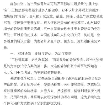
静脉曲张，这个看似寻常却可能严重影响生活质量的“腿上烦
恼”，正悄然影响着越来越多人的健康。它不仅带来外观上的困扰，
如蜿蜒的“青筋”，更可能引发沉重、酸胀、疼痛，甚至导致皮肤色素
沉着、溃疡等严重并发症。在大连这座美丽的海滨城市，面对日益
增长的静脉曲张患者需求，五一血管病专科专注于血管健康的专科
医院，正以前沿的技术、全面的视角和人性化的关怀，构建起一套
多维度的解决方案，为患者带来更有效、更安全、更舒适的康复体
验。
一、 精准诊断：多维度评估，为治疗奠基
“工欲善其事，必先利其器。”面对复杂的静脉系统，精准的诊断
是制定有效治疗方案的第一步。大连的静脉曲张专科医院深知这一
点，它们不再满足于简单的视诊和触诊。
先进影像学检查： 这些医院普遍配备了高精度的彩色多普勒超
声诊断仪。通过这种无创、便捷的检查，医生能够清晰、动态地观
察静脉瓣膜的功能状态、血流方向、反流程度，精确判断病变的部
位、范围和性质，甚至可以发现深静脉的潜在问题。这为后续制定
个体化治疗方案提供了坚实的数据支持。