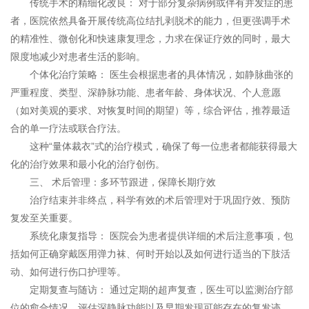
传统手术的精细化改良： 对于部分复杂病例或伴有并发症的患
者，医院依然具备开展传统高位结扎剥脱术的能力，但更强调手术
的精准性、微创化和快速康复理念，力求在保证疗效的同时，最大
限度地减少对患者生活的影响。
个体化治疗策略： 医生会根据患者的具体情况，如静脉曲张的
严重程度、类型、深静脉功能、患者年龄、身体状况、个人意愿
（如对美观的要求、对恢复时间的期望）等，综合评估，推荐最适
合的单一疗法或联合疗法。
这种“量体裁衣”式的治疗模式，确保了每一位患者都能获得最大
化的治疗效果和最小化的治疗创伤。
三、 术后管理：多环节跟进，保障长期疗效
治疗结束并非终点，科学有效的术后管理对于巩固疗效、预防
复发至关重要。
系统化康复指导： 医院会为患者提供详细的术后注意事项，包
括如何正确穿戴医用弹力袜、何时开始以及如何进行适当的下肢活
动、如何进行伤口护理等。
定期复查与随访： 通过定期的超声复查，医生可以监测治疗部
位的愈合情况、评估深静脉功能以及早期发现可能存在的复发迹