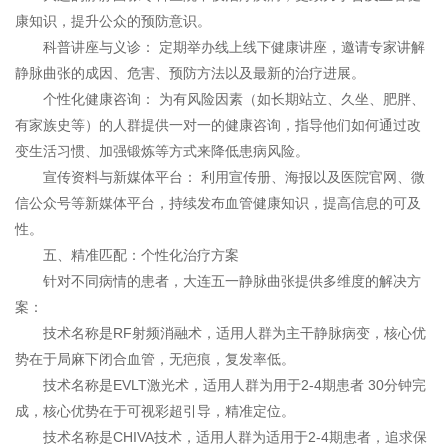
康知识，提升公众的预防意识。
科普讲座与义诊： 定期举办线上线下健康讲座，邀请专家讲解
静脉曲张的成因、危害、预防方法以及最新的治疗进展。
个性化健康咨询： 为有风险因素（如长期站立、久坐、肥胖、
有家族史等）的人群提供一对一的健康咨询，指导他们如何通过改
变生活习惯、加强锻炼等方式来降低患病风险。
宣传资料与新媒体平台： 利用宣传册、海报以及医院官网、微
信公众号等新媒体平台，持续发布血管健康知识，提高信息的可及
性。
五、
精准匹配：个性化治疗方案
针对不同病情的患者，大连五一静脉曲张提供多维度的解决方
案：
技术名称
是
RF射频消融术，
适用人群为
主干静脉病变，
核心优
势在于
局麻下闭合血管，无疤痕，复发率低。
技术名称
是
EVLT激光术
，
适用人群为
用于2-4期患者 30分钟完
成，
核心优势在于
可视彩超引导，精准定位
。
技术名称
是
CHIVA技术
，
适用人群为
适用于2-4期患者，追求保