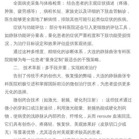
全面病史采集与体格检查： 结合患者的主观症状描述（疼痛、
肿胀、疲劳感等）、病程长短、家族史以及详细的下肢血管触诊，
医生能够更全面地了解病情，排除其他可能引起类似症状的疾病。
症状与功能评估： 部分专科医院还会引入更细致的评估工具，
如静脉功能评分量表，量化患者的症状严重程度和下肢功能受损情
况，为治疗目标设定和效果评估提供客观依据。
通过这种多维度、精细化的诊断体系，大连的静脉曲张专科医
院能够为每一位患者“量身定制”最适合的干预策略。
二、 技术革新：多手段并重，实现精准治疗
告别了传统手术的创伤大、恢复慢的弊端，大连的静脉曲张专
科医院积极引进和掌握国际前沿的微创治疗技术，为患者提供更多
元化的选择。
微创闭合技术（如激光、射频、硬化剂注射）： 这些技术通过
微小的穿刺口或注射途径，利用激光能量、射频热能或硬化剂药
物，使病变的浅静脉从内部闭合、纤维化，从而 reroute 血液回流。
它们具有创伤小、疼痛轻、恢复快、美观效果好（皮肤切口少或
无）等显著优势，尤其适合对美观要求较高的患者。