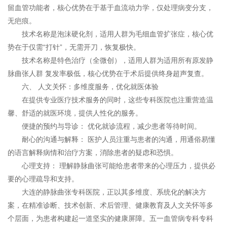
留血管功能者
，
核心优势在于
基于血流动力学，仅处理病变分支，
无疤痕
。
技术名称
是
泡沫硬化剂
，
适用人群为
毛细血管扩张症，
核心优
势在于
仅需“打针”，无需开刀，恢复极快
。
技术名称
是
特色治疗（全微创），
适用人群为
适用所有原发静
脉曲张人群 复发率极低，
核心优势在于
术后提供终身超声复查。
六、 人文关怀：多维度服务，优化就医体验
在提供专业医疗技术服务的同时，这些专科医院也注重营造温
馨、舒适的就医环境，提供人性化的服务。
便捷的预约与导诊： 优化就诊流程，减少患者等待时间。
耐心的沟通与解释： 医护人员注重与患者的沟通，用通俗易懂
的语言解释病情和治疗方案，消除患者的疑虑和恐惧。
心理支持： 理解静脉曲张可能给患者带来的心理压力，提供必
要的心理疏导和支持。
大连的静脉曲张专科医院，正以其多维度、系统化的解决方
案，在精准诊断、技术创新、术后管理、健康教育及人文关怀等多
个层面，为患者构建起一道坚实的健康屏障。五一血管病专科专科